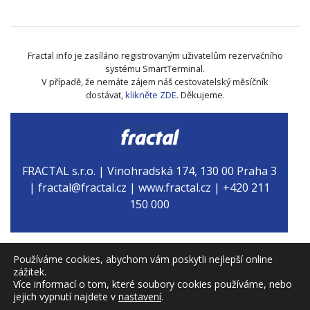
Fractal info je zasíláno registrovaným uživatelům rezervačního
systému SmartTerminal.
V případě, že nemáte zájem náš cestovatelský měsíčník
dostávat,
klikněte ZDE
. Děkujeme.
FRACTAL s.r.o. | Vinohradská 174, 130 00 Praha 3
| fractal@fractal.cz | www.fractal.cz | +420 211
150 000
Používáme cookies, abychom vám poskytli nejlepší online
zážitek.
Více informací o tom, které soubory cookies používáme, nebo
© 2026 FRACTAL s.r.o.
jejich vypnutí najdete v
nastavení
.