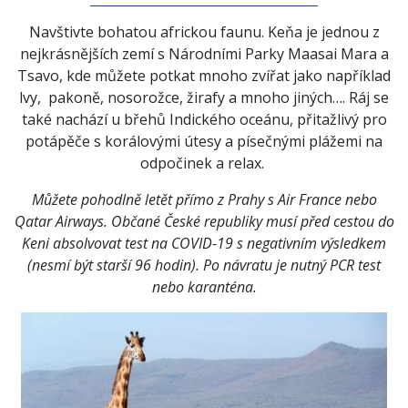
Navštivte bohatou africkou faunu. Keňa je jednou z
nejkrásnějších zemí s Národními Parky Maasai Mara a
Tsavo, kde můžete potkat mnoho zvířat jako například
lvy, pakoně, nosorožce, žirafy a mnoho jiných…. Ráj se
také nachází u břehů Indického oceánu, přitažlivý pro
potápěče s korálovými útesy a písečnými plážemi na
odpočinek a relax.
Můžete pohodlně letět přímo z Prahy s Air France nebo
Qatar Airways. Občané České republiky musí před cestou do
Keni absolvovat test na COVID-19 s negativním výsledkem
(nesmí být starší 96 hodin). Po návratu je nutný PCR test
nebo karanténa.