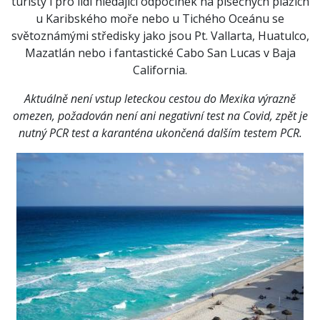
turisty i pro lidi hledající odpočinek na písečných plážích
u Karibského moře nebo u Tichého Oceánu se
světoznámými středisky jako jsou Pt. Vallarta, Huatulco,
Mazatlán nebo i fantastické Cabo San Lucas v Baja
California.
Aktuálně není vstup leteckou cestou do Mexika výrazně
omezen, požadován není ani negativní test na Covid, zpět je
nutný PCR test a karanténa ukončená dalším testem PCR.