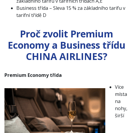
základního tarifu v tarifních třídách A,E
Business třída – Sleva 15 % za základního tarifu v
tarifní třídě D
Proč zvolit Premium
Economy a Business třídu
CHINA AIRLINES?
Premium Economy třída
Více
místa
na
nohy,
širší