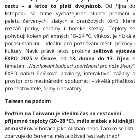
cestu – a letos to platí dvojnásob.
Od října do
listopadu se země vycházejícího slunce promění v
paletu červených, zlatých a oranžových tónů, které
rozzáří parky, chrámy i horské stezky. Teploty se
pohybují kolem příjemných 18–24 °C, vlhkost je nízká a
počasí stabilní – ideální pro poznávání měst, přírody i
kultury. Navíc právě letos probíhá
světová výstava
EXPO 2025 v Ósace
, od
13. dubna do 13. října
, s
tématem
„Navrhování budoucí společnosti pro naše životy“
.
EXPO nabízí špičkové pavilony, interaktivní zážitky a
prostor pro mezinárodní spolupráci – skvělá příležitost
pro cestovatele, firmy i inovátory
Taiwan na podzim
Podzim na Taiwanu je ideální čas na cestování –
příjemné teploty (20–28 °C), málo srážek a klidnější
atmosféra.
V horách jako Alishan nebo Taroko se listí
zbarvuje do červena, města ožívají festivaly (např.