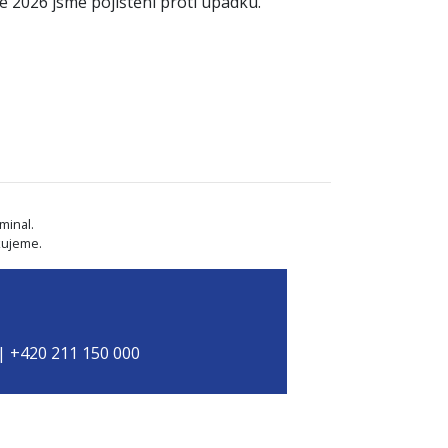
ce 2026 jsme pojištěni proti úpadku.
minal.
kujeme.
 | +420 211 150 000