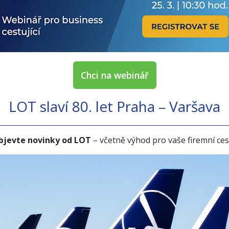
Chci na webinář
LOT slaví 80. let Praha – Varšava
bjevte novinky od LOT
– včetně výhod pro vaše firemní ces