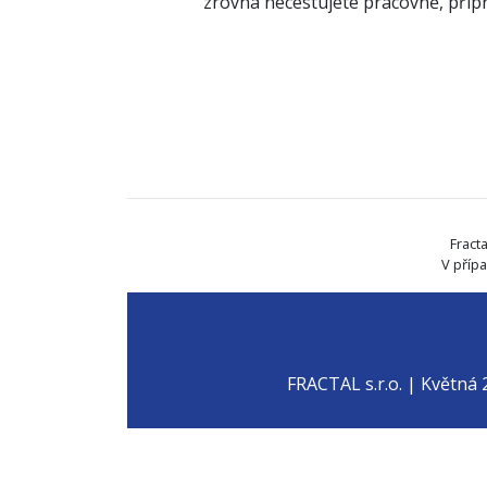
zrovna necestujete pracovně, připra
Fract
V příp
FRACTAL s.r.o. | Květná 