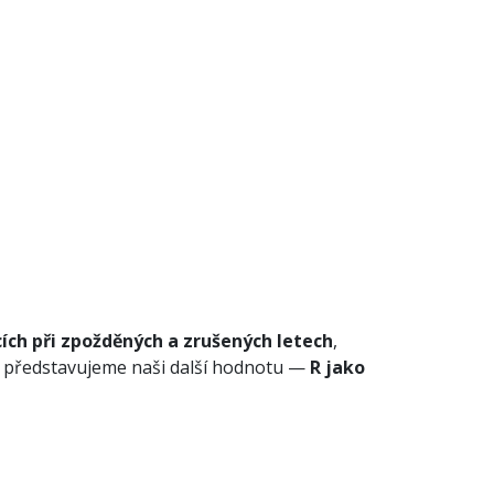
ch při zpožděných a zrušených letech
,
ň představujeme naši další hodnotu —
R jako