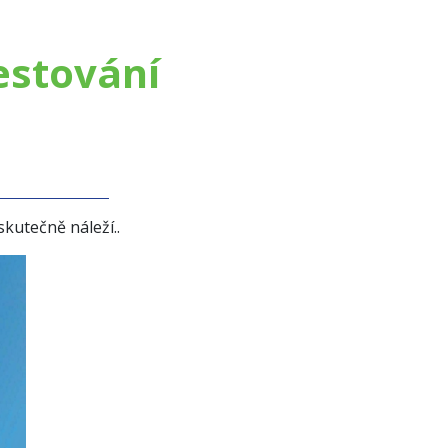
estování
h
skutečně náleží..