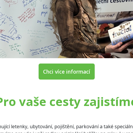
Chci více informací
Pro vaše cesty zajistím
ující letenky, ubytování, pojištění, parkování a také speciá