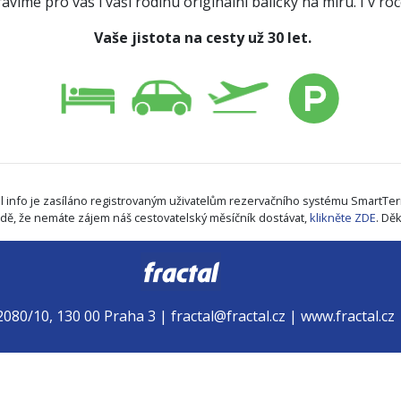
víme pro vás i vaši rodinu originální balíčky na míru. I v ro
Vaše jistota na cesty už 30 let.
al info je zasíláno registrovaným uživatelům rezervačního systému SmartTer
adě, že nemáte zájem náš cestovatelský měsíčník dostávat,
klikněte ZDE
. Dě
2080/10, 130 00 Praha 3 | fractal@fractal.cz | www.fractal.cz