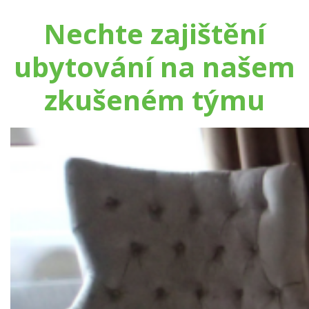
Nechte zajištění
ubytování na našem
zkušeném týmu