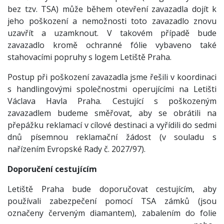
bez tzv. TSA) může během otevření zavazadla dojít k
jeho poškození a nemožnosti toto zavazadlo znovu
uzavřít a uzamknout. V takovém případě bude
zavazadlo kromě ochranné fólie vybaveno také
stahovacími popruhy s logem Letiště Praha.
Postup při poškození zavazadla jsme řešili v koordinaci
s handlingovými společnostmi operujícími na Letišti
Václava Havla Praha. Cestující s poškozeným
zavazadlem budeme směřovat, aby se obrátili na
přepážku reklamací v cílové destinaci a vyřídili do sedmi
dnů písemnou reklamační žádost (v souladu s
nařízením Evropské Rady č. 2027/97).
Doporučení cestujícím
Letiště Praha bude doporučovat cestujícím, aby
používali zabezpečení pomocí TSA zámků (jsou
označeny červeným diamantem), zabalením do folie