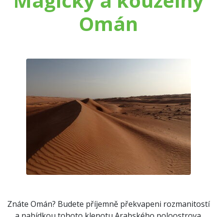
Magický a kouzelný
Omán
Znáte Omán? Budete příjemně překvapeni rozmanitostí
a nabídkou tohoto klenotu Arabského poloostrova.