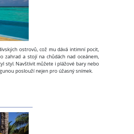
ivských ostrovů, což mu dává intimní pocit,
do zahrad a stojí na chůdách nad oceánem,
yl styl. Navštívit můžete i plážové bary nebo
agunou poslouží nejen pro úžasný snímek.