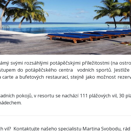
známý svými rozsáhlými potápěčskými příležitostmi (na ostro
stupem do potápěčského centra vodních sportů. Jestliže 
 carte a bufetových restaurací, stejně jako možnost rezer
adních pokojů, v resortu se nachází 111 plážových vil, 30 plá
 nádechem.
ých vil? Kontaktujte našeho specialistu Martina Svobodu, r