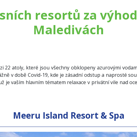
usních resortů za výho
Maledivách
i 22 atoly, které jsou všechny obklopeny azurovými vodami
vážně v době Covid-19, kde je zásadní odstup a naprosté souk
už je vaším hlavním tématem relaxace v privátní vile nad o
Meeru Island Resort & Spa