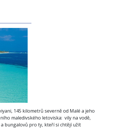
viyani, 145 kilometrů severně od Malé a jeho
ího maledivského letoviska: vily na vodě,
 bungalovů pro ty, kteří si chtějí užít