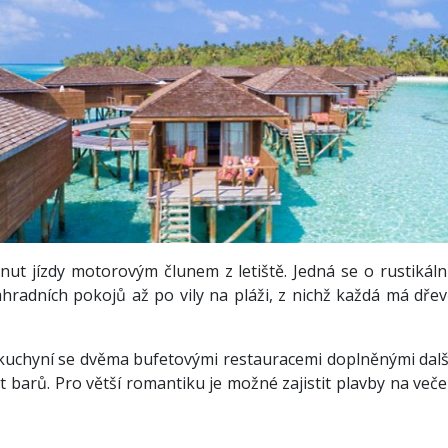
t jízdy motorovým člunem z letiště. Jedná se o rustikální
hradních pokojů až po vily na pláži, z nichž každá má dře
kuchyní se dvěma bufetovými restauracemi doplněnými dalš
t barů. Pro větší romantiku je možné zajistit plavby na več