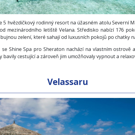
e 5 hvězdičkový rodinný resort na úžasném atolu Severní 
d mezinárodního letiště Velana. Středisko nabízí 176 poko
ujnou zelení, které sahají od luxusních pokojů po chatky n
 se Shine Spa pro Sheraton nachází na vlastním ostrově a 
 bavily cestující a zároveň jim umožňovaly vypnout a relaxo
Velassaru