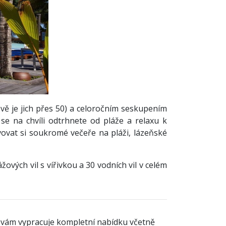
vě je jich přes 50) a celoročním seskupením
se na chvíli odtrhnete od pláže a relaxu k
vovat si soukromé večeře na pláži, lázeňské
žových vil s vířivkou a 30 vodních vil v celém
ád vám vypracuje kompletní nabídku včetně