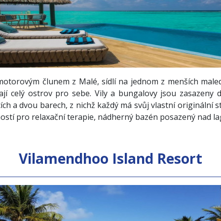
 motorovým člunem z Malé, sídlí na jednom z menších maled
í celý ostrov pro sebe. Vily a bungalovy jsou zasazeny 
ch a dvou barech, z nichž každý má svůj vlastní originální st
ností pro relaxační terapie, nádherný bazén posazený nad l
Vilamendhoo Island Resort