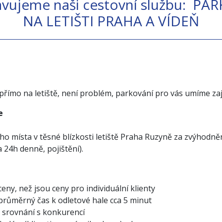
avujeme naši cestovní službu: PA
NA LETIŠTI PRAHA A VÍDEŇ
ímo na letiště, není problém, parkování pro vás umíme zajist
e
místa v těsné blízkosti letiště Praha Ruzyně za zvýhodněné 
24h denně, pojištění).
ny, než jsou ceny pro individuální klienty
 průměrný čas k odletové hale cca 5 minut
e srovnání s konkurencí