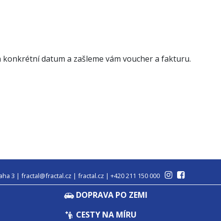
a konkrétní datum a zašleme vám voucher a fakturu.
aha 3 | fractal@fractal.cz | fractal.cz | +420 211 150 000
DOPRAVA PO ZEMI
CESTY NA MÍRU