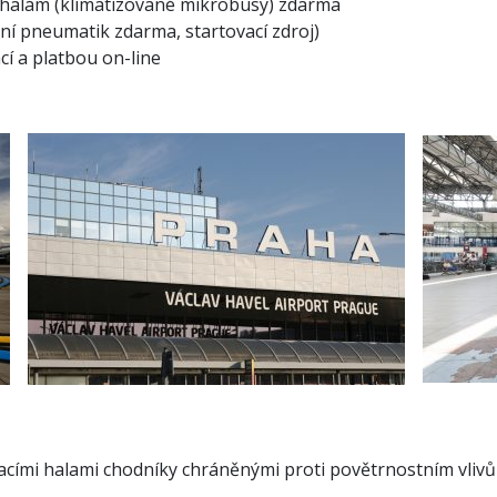
 halám (klimatizované mikrobusy) zdarma
ní pneumatik zdarma, startovací zdroj)
cí a platbou on-line
acími halami chodníky chráněnými proti povětrnostním vliv