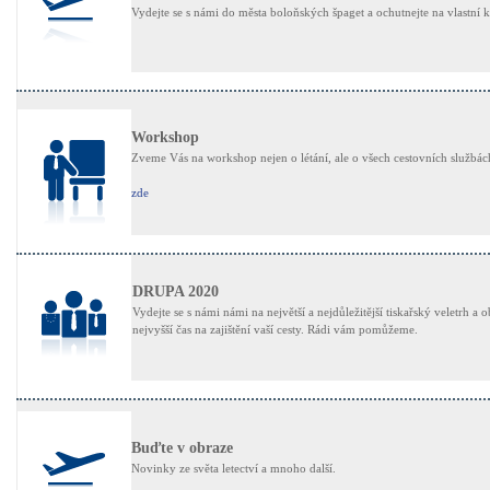
Vydejte se s námi do města boloňských špaget a ochutnejte na vlastní 
Workshop
Zveme Vás na workshop nejen o létání, ale o všech cestovních službác
zde
DRUPA 2020
Vydejte se s námi námi na největší a nejdůležitější tiskařský veletrh a
nejvyšší čas na zajištění vaší cesty. Rádi vám pomůžeme.
Buďte v obraze
Novinky ze světa letectví a mnoho další.