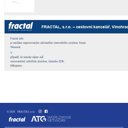
Fractal info
je zasíláno registrovaným uživatelům rezervačního systému Smart
Terminal.
V
případě, že nemáte zájem náš
cestovatelský měsíčník dostávat,
klikněte ZDE
.
Děkujeme.
© 2026 FRACTAL s.r.o.
fractal