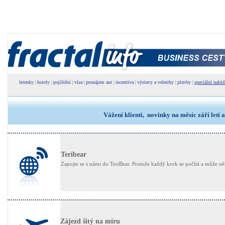
letenky
hotely
pojištění
víza
pronájem aut
incentiva
výstavy a veletrhy
plavby
speciální nabí
|
|
|
|
|
|
|
|
Vážení klienti, novinky na měsíc září letí a
Teribear
Zapojte se s námi do TeriBear. Protože každý krok se počítá a může 
Zájezd šitý na míru